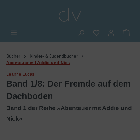
alt springen
Du hast 0 Produkte
Ware
Bücher
Kinder- & Jugendbücher
Abenteuer mit Addie und Nick
Leanne Lucas
Band 1/8: Der Fremde auf dem
Dachboden
Band 1 der Reihe »Abenteuer mit Addie und
Nick«