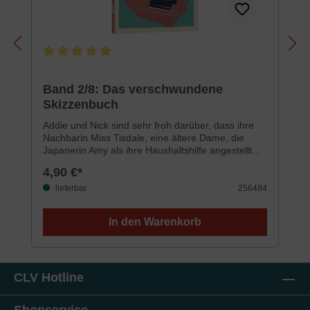
Durchschnittliche Bewertung von 5 von 5 Sternen
Band 2/8: Das verschwundene
Skizzenbuch
Addie und Nick sind sehr froh darüber, dass ihre
Nachbarin Miss Tisdale, eine ältere Dame, die
Japanerin Amy als ihre Haushaltshilfe angestellt
hat. Als sie jedoch von dem Gerücht erfahren, dass
4,90 €*
Amys Vater im Zweiten Weltkrieg als Spion tätig
war – also, wer würde da nicht neugierig werden?
lieferbar
256484
Ein verschwundenes Skizzenbuch, wertvolle
Malereien und Gemälde und ein Brief aus der
In den Warenkorb
Vergangenheit führen Nick, Addie und ihren neuen
Freund Brian in einen atemraubenden neuen
Fall.Wird ihnen die Sache diesmal über den Kopf
wachsen?Für Jungen und Mädchen ab 10 Jahren
CLV Hotline