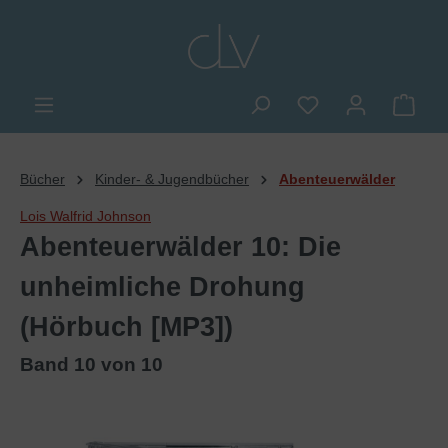
alt springen
Du hast 0 Produkte
Ware
Bücher
Kinder- & Jugendbücher
Abenteuerwälder
Lois Walfrid Johnson
Abenteuerwälder 10: Die
unheimliche Drohung
(Hörbuch [MP3])
Band 10 von 10
Bildergalerie überspringen