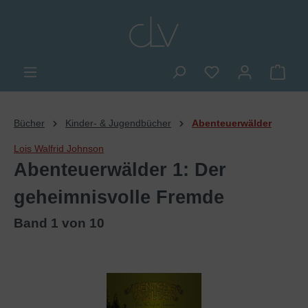
alt springen
Du hast 0 Produkte
Ware
Bücher
Kinder- & Jugendbücher
Abenteuerwälder
Lois Walfrid Johnson
Abenteuerwälder 1: Der
geheimnisvolle Fremde
Band 1 von 10
Bildergalerie überspringen