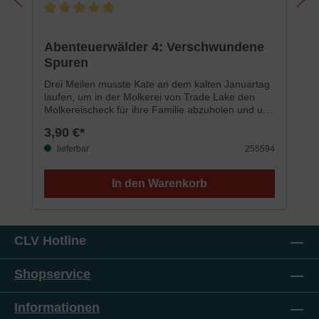
Durchschnittliche Bewertung von 5 von 5 Sternen
Abenteuerwälder 4: Verschwundene
Spuren
Drei Meilen musste Kate an dem kalten Januartag
laufen, um in der Molkerei von Trade Lake den
Molkereischeck für ihre Familie abzuholen und um
dann Stoff zu kaufen. Doch in der Nacht zuvor sind
3,90 €*
alle Schecks gestohlen worden.Was sollen die
Farmer nun ohne Geld machen? Und wer hat die
lieferbar
255594
Schecks gestohlen?Stiefelspuren führen vom
Schauplatz fort und verschwinden plötzlich.
In den Warenkorb
Warnungen, die in Schnee geschrieben sind,
bedeuten Gefahr!Für Jungen und Mädchen ab 9
Jahren
CLV Hotline
Shopservice
Informationen