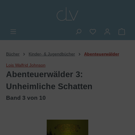
alt springen
Du hast 0 Produkte
Ware
Bücher
Kinder- & Jugendbücher
Abenteuerwälder
Lois Walfrid Johnson
Abenteuerwälder 3:
Unheimliche Schatten
Band 3 von 10
Bildergalerie überspringen