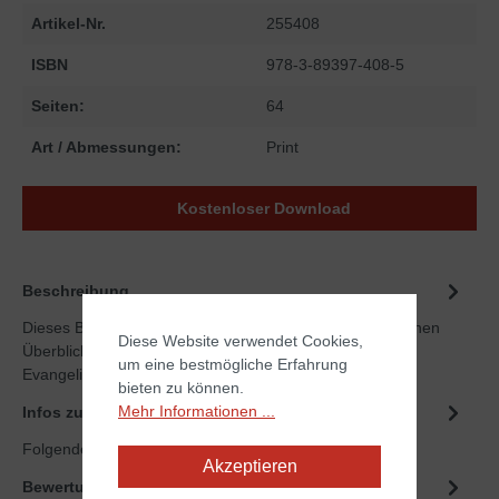
Artikel-Nr.
255408
ISBN
978-3-89397-408-5
Seiten:
64
Art / Abmessungen:
Print
Kostenloser Download
Beschreibung
Dieses Buch des praxiserfahrenen Bibellehrers bietet einen
Diese Website verwendet Cookies,
Überblick über und eine Einführung in die Aufgabe der
um eine bestmögliche Erfahrung
Evangelisat…
Mehr
bieten zu können.
Mehr Informationen ...
Infos zum Autor
Folgende Infos zum Autor sind verfübar...
Mehr
Akzeptieren
Bewertungen