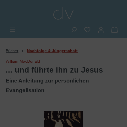
alt springen
Du hast 0 Produkte
Ware
Bücher
Nachfolge & Jüngerschaft
William MacDonald
... und führte ihn zu Jesus
Eine Anleitung zur persönlichen
Evangelisation
Bildergalerie überspringen