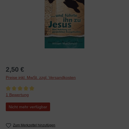
2,50 €
Preise inkl. MwSt. zzgl. Versandkosten
Durchschnittliche Bewertung von 5 von 5 Sternen
1 Bewertung
Nicht mehr verfügbar
Zum Merkzettel hinzufügen