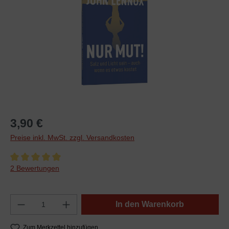
3,90 €
Preise inkl. MwSt. zzgl. Versandkosten
Durchschnittliche Bewertung von 5 von 5 Sternen
2 Bewertungen
In den Warenkorb
Zum Merkzettel hinzufügen