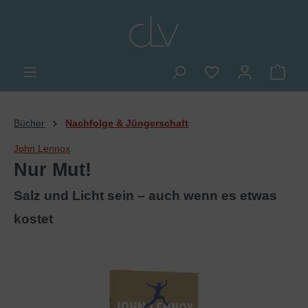
alt springen
Du hast 0 Produkte
Ware
Bücher
Nachfolge & Jüngerschaft
John Lennox
Nur Mut!
Salz und Licht sein – auch wenn es etwas
kostet
Bildergalerie überspringen