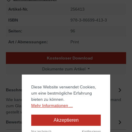
Artikel-Nr.
256413
ISBN
978-3-86699-413-3
Seiten:
96
Art / Abmessungen:
Print
Kostenloser Download
Dokumente zum Artikel
Diese Website verwendet Cookies,
Beschreibung
um eine bestmögliche Erfahrung
bieten zu können.
Wie kann in unserer säkularisierten Gesellschaft noch jemand
Mehr Informationen ...
zum Glauben an Jesus Christus kommen, wenn infrage
gestellt wir…
Mehr
Akzeptieren
Bewertungen
Nur technisch
Konfigurieren