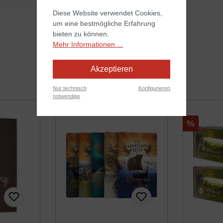
Diese Website verwendet Cookies,
um eine bestmögliche Erfahrung
bieten zu können.
Mehr Informationen ...
Akzeptieren
Nur technisch
Konfigurieren
notwendige
Rabatt
%