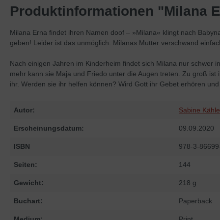
Produktinformationen "Milana 
Milana Erna findet ihren Namen doof – »Milana« klingt nach Babyna
geben! Leider ist das unmöglich: Milanas Mutter verschwand einfach
Nach einigen Jahren im Kinderheim findet sich Milana nur schwer in 
mehr kann sie Maja und Friedo unter die Augen treten. Zu groß ist 
ihr. Werden sie ihr helfen können? Wird Gott ihr Gebet erhören u
Autor:
Sabine Kähle
Erscheinungsdatum:
09.09.2020
ISBN
978-3-86699
Seiten:
144
Gewicht:
218 g
Buchart:
Paperback
Medium:
Print