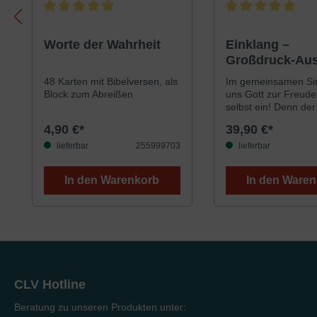
Durchschnittliche Bewertung von 5 von 5 Sternen
Durchschnittliche B
Worte der Wahrheit
Einklang –
Großdruck-Au
Klavier (Ringb
48 Karten mit Bibelversen, als
Im gemeinsamen Sin
[Spiralbindung
Block zum Abreißen
uns Gott zur Freude
selbst ein! Denn der
unseres Daseins lieg
4,90 €*
39,90 €*
Gott zu preisen und
ihm zu erfreuen!»Ei
lieferbar
255999703
lieferbar
soll ein Gemeindeli
sein, aus dem alle 
In den Warenkorb
In den Ware
singen. Ältere Chris
werden ihre Schätze
finden, die jüngere
alte Schätze neu en
weil sie im neuen G
sprich mit neuen Me
daherkommen. Bei 
Liedauswahl sind
CLV Hotline
hauptsächlich
Gemeindezusammen
Beratung zu unseren Produkten unter:
und Hauskreise im Bl