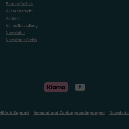
de
später zu einer gewaltigen
Barrierefreiheit
 eine
Entdeckungsreise auf: über
Widerrufsrecht
Norwegen und Island bis nach
Das
Grönland – und weiter in eine
Kontakt
 über 400
ganz neue Welt, voller
Schnellbestellung
mit
Geheimnisse und
Newsletter
nsatz und
Gefahren. Fünf Bücher, eine
er
packende Geschichte über
Newsletter Archiv
 viele
Glauben, Freundschaft und
er als
echten Mut. Perfekt für junge
 noch
Leserinnen und Leser, die
der. Für
Abenteuer lieben – und
annte
Geschichten, in denen Gott
ative
mitten im Sturm wirkt.Für
sätze
Jungen und Mädchen ab 10
rbinden
Jahren
die
m Singen
 und
en
chtlichen
 unsere
Hilfe & Support
Versand und Zahlungsbedingungen
Newslette
icht in
B. als