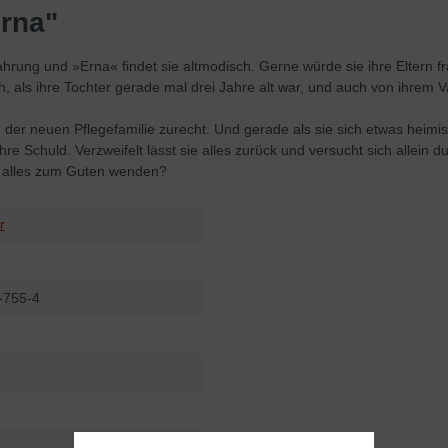
Erna"
hrung und »Erna« findet sie altmodisch. Gerne würde sie ihre Eltern f
, als ihre Tochter gerade mal drei Jahre alt war, und auch von ihrem V
der neuen Pflegefamilie zurecht. Und gerade als sie sich etwas heimisch
ihre Schuld. Verzweifelt lässt sie alles zurück und versucht sich all
nd alles zum Guten wenden?
r
-755-4