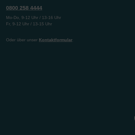
den Liedtexten wur
0800 258 4444
besonderer Wert auf
sorgfältige biblische
Mo-Do, 9-12 Uhr / 13-16 Uhr
Fundierung gelegt. 
Fr, 9-12 Uhr / 13-15 Uhr
Liederbuch umfasst
Lieder, in der Regel 
vierstimmigem Note
Oder über unser
Kontaktformular
.
Gitarrengriffen. In d
Auswahl sind sowohl
bewährte ältere Lied
auch neue, zum Teil
unveröffentlichte Lie
viele ältere und bek
Lieder wurden altern
Melodien und Noten
geschrieben. Wir ve
mit der Herausgabe 
Hoffnung, dass bei
unsere Herzen weit
unsere Blicke erhob
werden. Aus lizenzre
Gründen dürfen wir
Liederbücher leider n
digitaler Form wie z.
PDF-Datei anbieten.