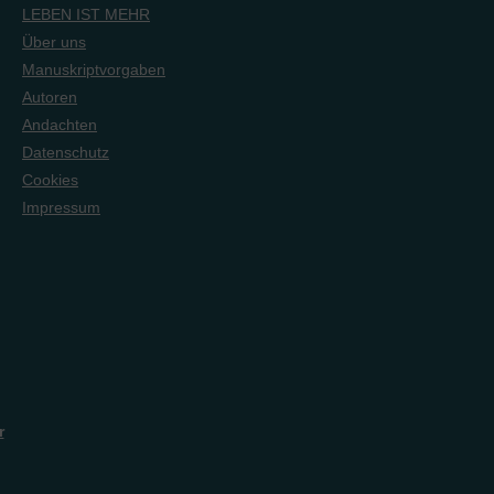
zwangsverpflichtet wurde –
LEBEN IST MEHR
ohne jede Chance zur
Über uns
Flucht. Dort begegnet er dem
Missionar Hudson Taylor, und
Manuskriptvorgaben
eine abenteuerliche Reise
Autoren
nach China beginnt … Kann
Andachten
Freundschaft und Glaube Neil
durch die Gefahren bringen?
Datenschutz
Und findet er je wieder nach
Cookies
Hause?Für Jungen und
Impressum
Mädchen ab 8 Jahren.
r