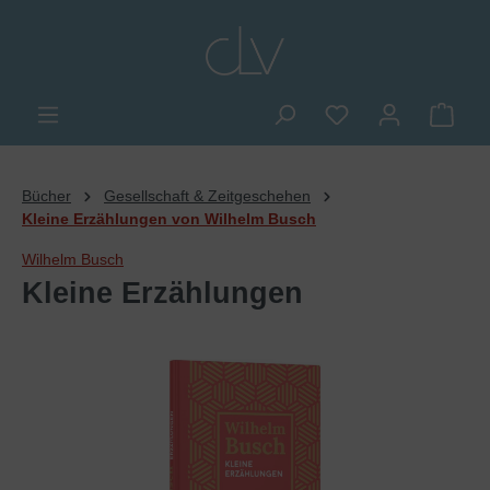
alt springen
Du hast 0 Produkte
Ware
Bücher
Gesellschaft & Zeitgeschehen
Kleine Erzählungen von Wilhelm Busch
Wilhelm Busch
Kleine Erzählungen
Bildergalerie überspringen