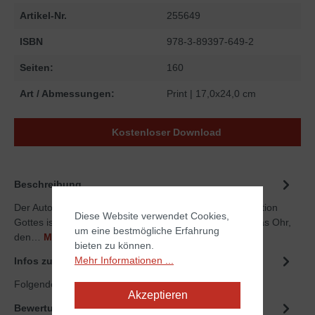
Artikel-Nr.
255649
ISBN
978-3-89397-649-2
Seiten:
160
Art / Abmessungen:
Print
| 17,0x24,0 cm
Kostenloser Download
Beschreibung
Der Autor zeigt, dass der Mensch eine geniale Konstruktion
Diese Website verwendet Cookies,
Gottes ist. Er beschreibt Sinnesorgane wie das Auge, das Ohr,
um eine bestmögliche Erfahrung
den…
Mehr
bieten zu können.
Mehr Informationen ...
Infos zum Autor
Folgende Infos zum Autor sind verfübar...
Mehr
Akzeptieren
Bewertungen