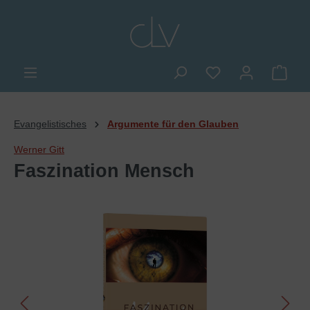
alt springen
Du hast 0 Produkte
Ware
Evangelistisches
Argumente für den Glauben
Werner Gitt
Faszination Mensch
Bildergalerie überspringen