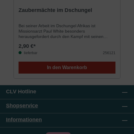
Durchschnittliche Bewertung von 4 von 5 Sternen
Zaubermächte im Dschungel
Bei seiner Arbeit im Dschungel Afrikas ist
Missionsarzt Paul White besonders
herausgefordert durch den Kampf mit seinen
stärksten Feinden: dem Aberglauben der
2,90 €*
Einheimischen und der Macht der Medizinmänner.
Spannend und humorvoll wird von seinen
lieferbar
256121
Abenteuern berichtet – aber auch von dem
Bemühen einer kleinen Schar von Afrikanern,
In den Warenkorb
anhand eindrücklicher Beispiele Gottes gute
Botschaft weiterzugeben.
CLV Hotline
Shopservice
Informationen