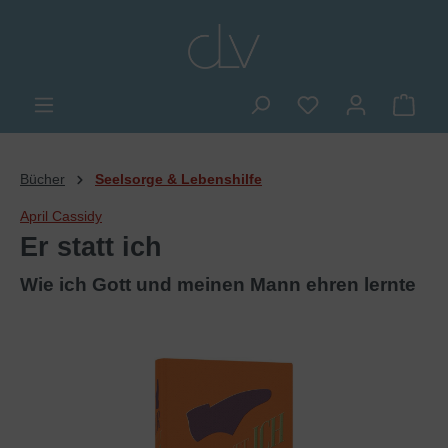
alt springen
Du hast 0 Produkte
Ware
Bücher
Seelsorge & Lebenshilfe
April Cassidy
Er statt ich
Wie ich Gott und meinen Mann ehren lernte
Bildergalerie überspringen