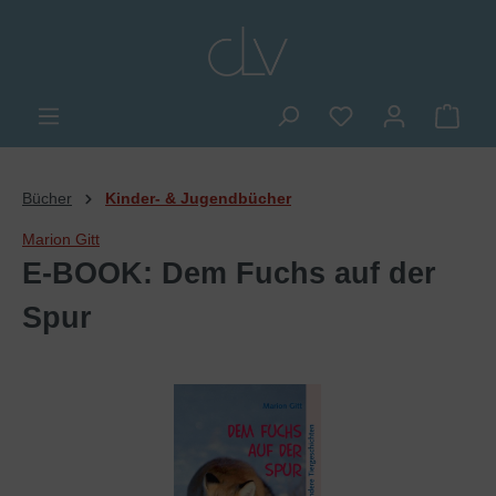
alt springen
Du hast 0 Produkte
Ware
Bücher
Kinder- & Jugendbücher
Marion Gitt
E-BOOK: Dem Fuchs auf der
Spur
Bildergalerie überspringen