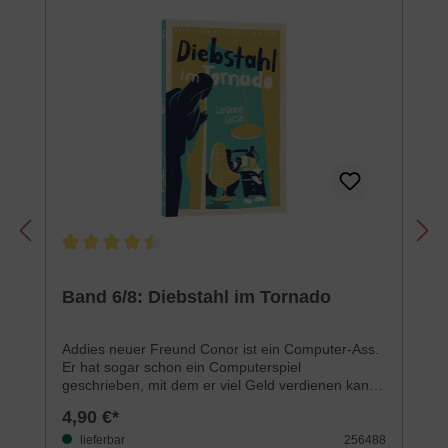
Durchschnittliche Bewertung von 4.4 von 5 Sternen
Band 6/8: Diebstahl im Tornado
Addies neuer Freund Conor ist ein Computer-Ass.
Er hat sogar schon ein Computerspiel
geschrieben, mit dem er viel Geld verdienen kann -
irgendwann einmal.Aber im Moment sitzt er ganz
4,90 €*
schön in der Patsche. In der Schule wird wertvolle
Software gestohlen. Die Indizien sprechen dafür,
lieferbar
256488