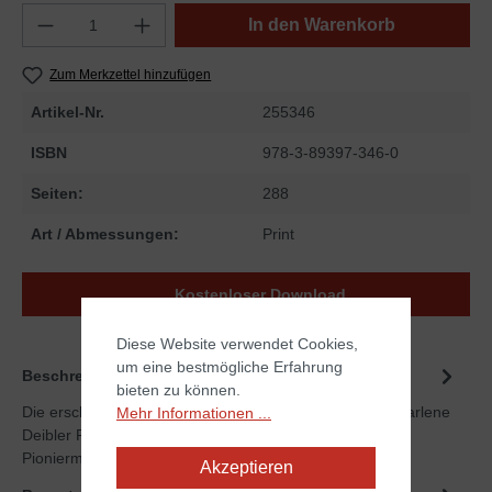
In den Warenkorb
Zum Merkzettel hinzufügen
Artikel-Nr.
255346
ISBN
978-3-89397-346-0
Seiten:
288
Art / Abmessungen:
Print
Kostenloser Download
Diese Website verwendet Cookies,
um eine bestmögliche Erfahrung
Beschreibung
bieten zu können.
Die erschütternde Geschichte der jungen Missionarin Darlene
Mehr Informationen ...
Deibler Rose, die an der Seite ihres Mannes als
Pioniermissionar…
Mehr
Akzeptieren