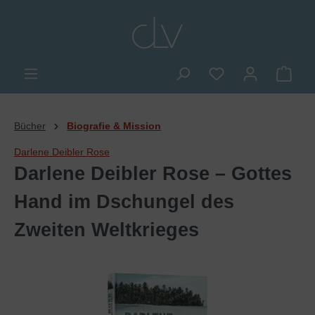
alt springen
Du hast 0 Produkte
Ware
Bücher
Biografie & Mission
Darlene Deibler Rose
Darlene Deibler Rose – Gottes
Hand im Dschungel des
Zweiten Weltkrieges
Bildergalerie überspringen