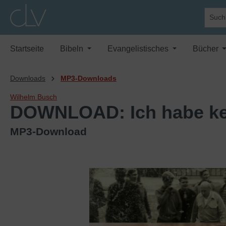
springen
Zur Hauptnavigation springen
Startseite
Bibeln
Evangelistisches
Bücher
Downloads
MP3-Downloads
Wilhelm Busch
DOWNLOAD: Ich habe kei
MP3-Download
Bildergalerie überspringen