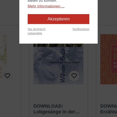
bieten zu können.
Mehr Informationen ...
Akzeptieren
Nur technisch
Konfigurieren
notwendige
ewertung von 5 von 5 Sternen
DOWNLOAD:
DOWNL
Lobgesänge in der
Erzähl