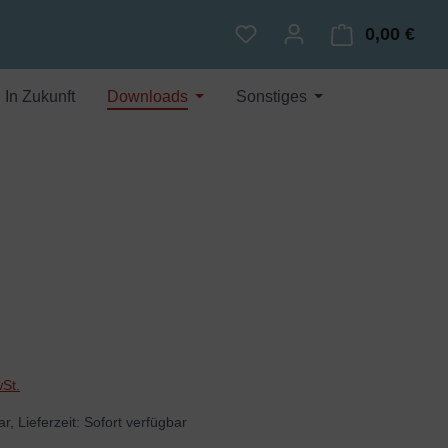
0,00 €
Du hast 0 Produkte auf dem
Ware
In Zukunft
Downloads
Sonstiges
wSt.
r, Lieferzeit: Sofort verfügbar