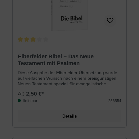
Durchschnittliche Bewertung von 3 von 5 Sternen
Elberfelder Bibel – Das Neue
Testament mit Psalmen
Diese Ausgabe der Elberfelder Übersetzung wurde
auf vielfachen Wunsch nach einem preisgünstigen
Neuen Testament speziell für evangelistische
Zwecke herausgegeben.Handlich und sehr gut
Ab
2,50 €*
lesbar ist es bestens für Büchertische,
Verteilaktionen usw. geeignet. Mit Psalmen.
lieferbar
256554
Details