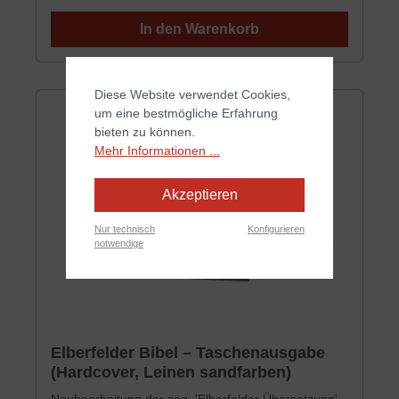
farbige Karten. 32-Gramm-Papier Die preisgünstige
Ausgabe. Sehr gut zum Verteilen geeignet.
In den Warenkorb
Diese Website verwendet Cookies,
um eine bestmögliche Erfahrung
bieten zu können.
Mehr Informationen ...
Akzeptieren
Nur technisch
Konfigurieren
notwendige
Elberfelder Bibel – Taschenausgabe
(Hardcover, Leinen sandfarben)