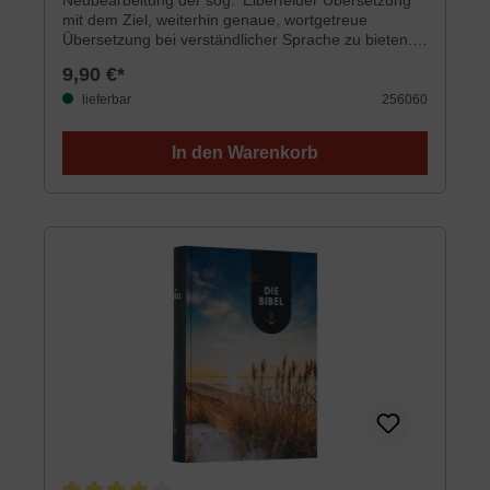
Neubearbeitung der sog. 'Elberfelder Übersetzung'
mit dem Ziel, weiterhin genaue, wortgetreue
Übersetzung bei verständlicher Sprache zu bieten.
Die Bibel verfügt über ein ausgezeichnetes
9,90 €*
zweispaltiges Schriftbild. Im Anhang befinden sich
Worterklärungen, Maße/Gewichte, Tabellen und
lieferbar
256060
farbige Karten. 32-Gramm-Papier Die preisgünstige
Ausgabe. Sehr gut zum Verteilen geeignet.
In den Warenkorb