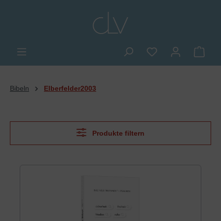
alt springen
Du hast 0 Produkte
Ware
Bibeln
Elberfelder2003
Produkte filtern