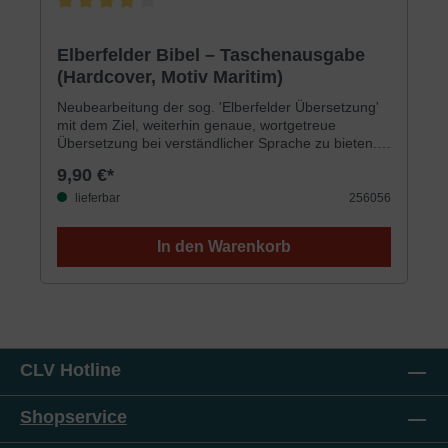
Durchschnittliche Bewertung von 4 von 5 Sternen
Elberfelder Bibel – Taschenausgabe
(Hardcover, Motiv Maritim)
Neubearbeitung der sog. 'Elberfelder Übersetzung'
mit dem Ziel, weiterhin genaue, wortgetreue
Übersetzung bei verständlicher Sprache zu bieten.
Die Bibel verfügt über ein ausgezeichnetes
9,90 €*
zweispaltiges Schriftbild. Im Anhang befinden sich
Worterklärungen, Maße/Gewichte, Tabellen und
lieferbar
256056
farbige Karten. 32-Gramm-Papier Die preisgünstige
Ausgabe. Sehr gut zum Verteilen geeignet.
In den Warenkorb
Hardcover, bunt, Blindschnitt
CLV Hotline
Shopservice