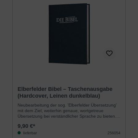
Elberfelder Bibel – Taschenausgabe
(Hardcover, Leinen dunkelblau)
Neubearbeitung der sog. 'Elberfelder Übersetzung'
mit dem Ziel, weiterhin genaue, wortgetreue
Übersetzung bei verständlicher Sprache zu bieten.
Die Bibel verfügt über ein ausgezeichnetes
9,90 €*
zweispaltiges Schriftbild. Im Anhang befinden sich
Worterklärungen, Maße/Gewichte, Tabellen und
lieferbar
256054