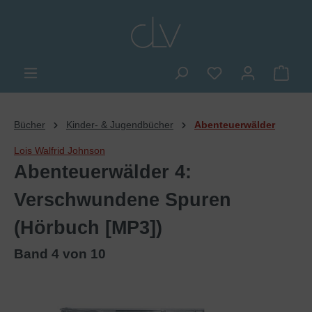
alt springen
Du hast 0 Produkte
Ware
Bücher
Kinder- & Jugendbücher
Abenteuerwälder
Lois Walfrid Johnson
Abenteuerwälder 4:
Verschwundene Spuren
(Hörbuch [MP3])
Band 4 von 10
Bildergalerie überspringen