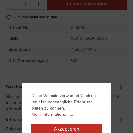
In den Warenkorb
Zum Merkzettel hinzufügen
Artikel-Nr.
256895
ISBN
978-3-86699-895-7
Spieldauer:
7 Std. 44 Min.
Art / Abmessungen:
CD
Beschreibung
Diese Website verwendet Cookies,
Nach den Jahren in Grönland gehen Bree, Devin und Mikkel
um eine bestmögliche Erfahrung
mit dem Entdecker Leif Erikson auf große Fahrt und
bieten zu können.
erforschen eine…
Mehr
Mehr Informationen ...
Infos zum Autor
Akzeptieren
Folgende Infos zum Autor sind verfübar...
Mehr