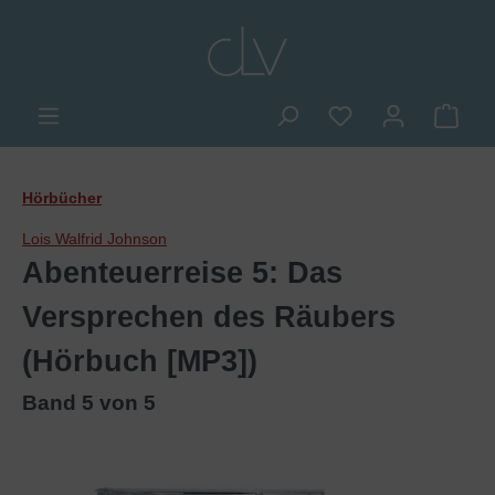
alt springen
Du hast 0 Produkte
Ware
Hörbücher
Lois Walfrid Johnson
Abenteuerreise 5: Das
Versprechen des Räubers
(Hörbuch [MP3])
Band 5 von 5
Bildergalerie überspringen