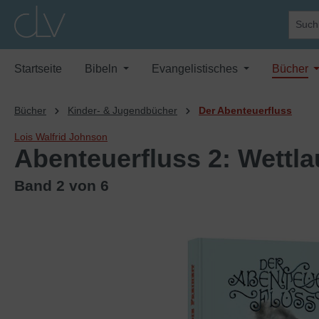
springen
Zur Hauptnavigation springen
Startseite
Bibeln
Evangelistisches
Bücher
Bücher
Kinder- & Jugendbücher
Der Abenteuerfluss
Lois Walfrid Johnson
Abenteuerfluss 2: Wettla
Band 2 von 6
Bildergalerie überspringen