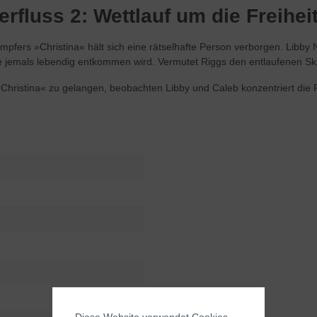
fluss 2: Wettlauf um die Freihei
fers »Christina« hält sich eine rätselhafte Person verborgen. Libby No
ve jemals lebendig entkommen wird. Vermutet Riggs den entlaufenen Sk
 »Christina« zu gelangen, beobachten Libby und Caleb konzentriert die
Diese Website verwendet Cookies,