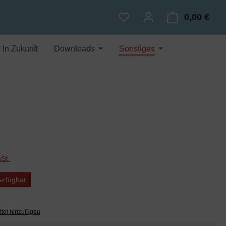
0,00 €
Du hast 0 Produkte auf dem
Ware
In Zukunft
Downloads
Sonstiges
wSt.
erfügbar
tel hinzufügen