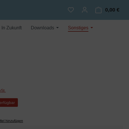
0,00 €
Du hast 0 Produkte auf dem
Ware
In Zukunft
Downloads
Sonstiges
wSt.
erfügbar
tel hinzufügen