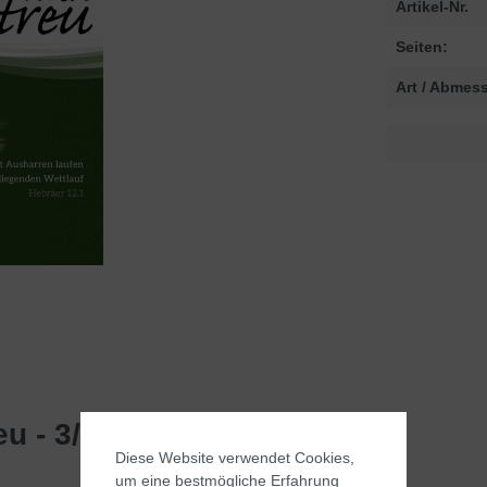
Artikel-Nr.
Seiten:
Art / Abmes
eu - 3/2018"
Diese Website verwendet Cookies,
um eine bestmögliche Erfahrung