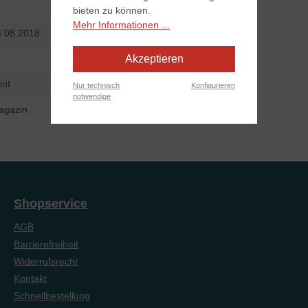
bieten zu können.
Mehr Informationen ...
5.08.2018
4
Akzeptieren
int
Nur technisch
Konfigurieren
notwendige
agazin
Shopservice
AGB
Barrierefreiheit
Widerrufsrecht
Kontakt
Schnellbestellung