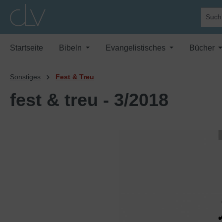
springen
Zur Hauptnavigation springen
Startseite
Bibeln
Evangelistisches
Bücher
Sonstiges
Fest & Treu
fest & treu - 3/2018
Bildergalerie überspringen