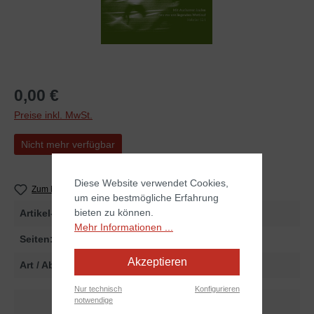
0,00 €
Preise inkl. MwSt.
Nicht mehr verfügbar
Diese Website verwendet Cookies,
Zum Merkzettel hinzufügen
um eine bestmögliche Erfahrung
bieten zu können.
Artikel-Nr.
2551802
Mehr Informationen ...
Seiten:
24
Akzeptieren
Art / Abmessungen:
Print
Nur technisch
Konfigurieren
notwendige
Dokumente zum Artikel