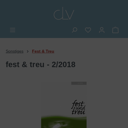
alt springen
Du hast 0 Produkte
Ware
Sonstiges
Fest & Treu
fest & treu - 2/2018
Bildergalerie überspringen