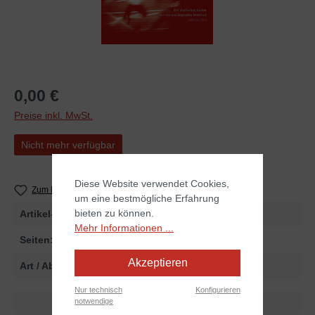
0,00 €
Preise inkl. MwSt.
Nicht mehr verfügbar
Diese Website verwendet Cookies,
Zum Merkzettel hinzufügen
um eine bestmögliche Erfahrung
bieten zu können.
Artikel-Nr.
2551702
Mehr Informationen ...
Seiten:
24
Akzeptieren
Art / Abmessungen:
Print
Nur technisch
Konfigurieren
notwendige
Dokumente zum Artikel