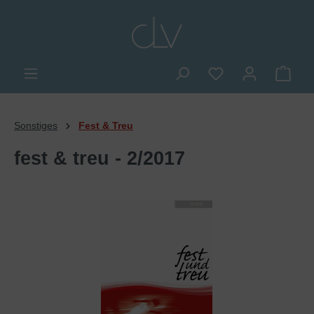
alt springen
Du hast 0 Produkte
Ware
Sonstiges
Fest & Treu
fest & treu - 2/2017
Bildergalerie überspringen