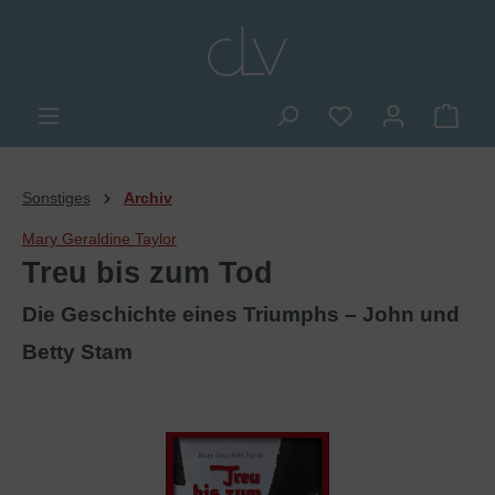
alt springen
Du hast 0 Produkte
Ware
Sonstiges
Archiv
Mary Geraldine Taylor
Treu bis zum Tod
Die Geschichte eines Triumphs – John und
Betty Stam
Bildergalerie überspringen