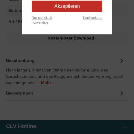
Akzeptieren
Seiten:
160
Nur technisch
Konfigurieren
Art / Abmessungen:
Print
notwendige
Kostenloser Download
Beschreibung
Nach langen, intensiven Jahren der Vorbereitung, des
Sprachstudiums und des Fragens nach Gottes Führung, auch
was ein gemein…
Mehr
Bewertungen
CLV Hotline