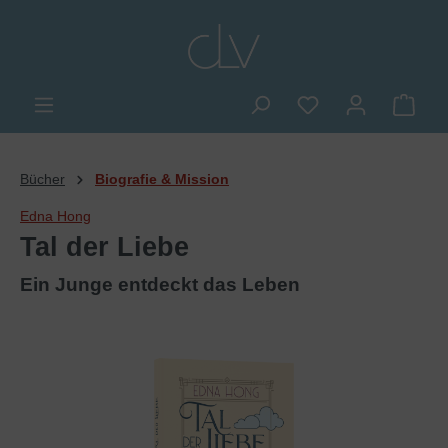
alt springen
Du hast 0 Produkte
Ware
Bücher
Biografie & Mission
Edna Hong
Tal der Liebe
Ein Junge entdeckt das Leben
Bildergalerie überspringen