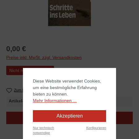
0,00 €
Preise inkl. MwSt. zzgl. Versandkosten
Nicht mehr verfügbar
Diese Website verwendet Cookies,
um eine bestmögliche Erfahrung
Zum Merkzettel hinzufügen
bieten zu können.
Mehr Informationen ...
Artikel-Nr.
255134
Akzeptieren
Kostenloser Download
Nur technisch
Konfigurieren
notwendige