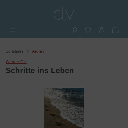
alt springen
Du hast 0 Produkte
Ware
Sonstiges
Archiv
Werner Gitt
Schritte ins Leben
Bildergalerie überspringen