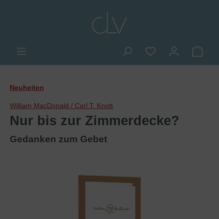
alt springen
Du hast 0 Produkte
Ware
Neuheiten
William MacDonald / Carl T. Knott
Nur bis zur Zimmerdecke?
Gedanken zum Gebet
Bildergalerie überspringen