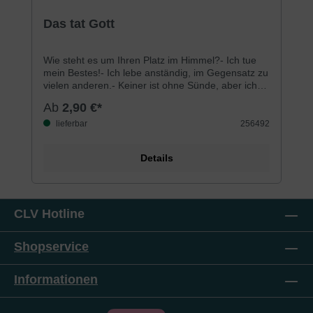
Durchschnittliche Bewertung von 5 von 5 Sternen
Das tat Gott
Wie steht es um Ihren Platz im Himmel?- Ich tue
mein Bestes!- Ich lebe anständig, im Gegensatz zu
vielen anderen.- Keiner ist ohne Sünde, aber ich
meine es ernst.- Ich hoffe es.- Das kann man nicht
Ab
2,90 €*
so genau wissen, bis man gestorben ist.- Es ist
noch keiner zurückgekommen!Könnte eine dieser
lieferbar
256492
Antworten von Ihnen stammen? Dann ist dieses
Buch für Sie geschrieben!
Details
CLV Hotline
Shopservice
Informationen