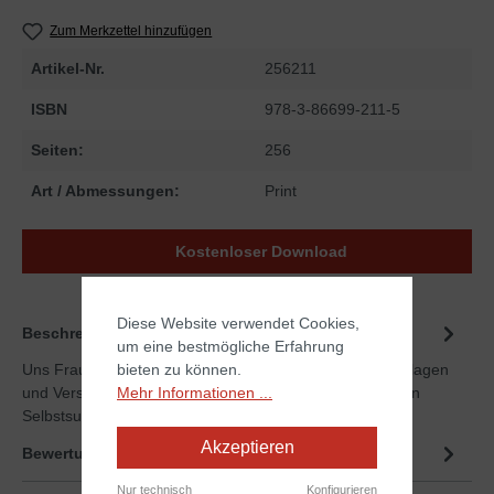
Zum Merkzettel hinzufügen
Artikel-Nr.
256211
ISBN
978-3-86699-211-5
Seiten:
256
Art / Abmessungen:
Print
Kostenloser Download
Diese Website verwendet Cookies,
Beschreibung
um eine bestmögliche Erfahrung
Uns Frauen geht es oft wie Eva. Wir alle erleben Niederlagen
bieten zu können.
und Versagen, Sorgen und Aufregungen. Wir alle kennen
Mehr Informationen ...
Selbstsuc…
Mehr
Akzeptieren
Bewertungen
Nur technisch
Konfigurieren