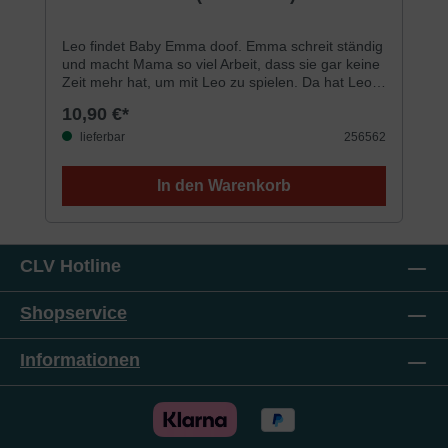
Leo findet Baby Emma doof. Emma schreit ständig
und macht Mama so viel Arbeit, dass sie gar keine
Zeit mehr hat, um mit Leo zu spielen. Da hat Leo
eine Idee: Er schiebt Emma mit ihrer Wiege hinter
10,90 €*
das Sofa – dann muss er sie nicht mehr sehen.
Aber Mama hat auch eine Idee … Eine Geschichte
lieferbar
256562
über Eifersucht und die Freude am Helfen.Für
Jungen und Mädchen von 2 bis 4 JahrenWeitere
In den Warenkorb
Bände der Leo-Reihe erscheinen nach und nach
zu folgenden
Themen:Freude, Trotz, Trauer, Neid, Angst
und Wut
CLV Hotline
Shopservice
Informationen