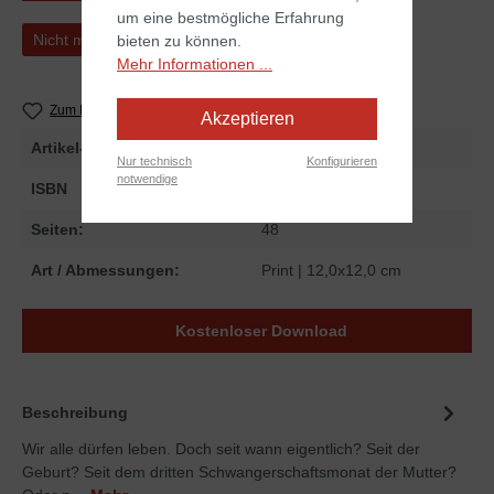
um eine bestmögliche Erfahrung
Nicht mehr verfügbar
bieten zu können.
Mehr Informationen ...
Zum Merkzettel hinzufügen
Akzeptieren
Artikel-Nr.
256400
Nur technisch
Konfigurieren
notwendige
ISBN
978-3-86699-400-3
Seiten:
48
Art / Abmessungen:
Print
| 12,0x12,0 cm
Kostenloser Download
Beschreibung
Wir alle dürfen leben. Doch seit wann eigentlich? Seit der
Geburt? Seit dem dritten Schwangerschaftsmonat der Mutter?