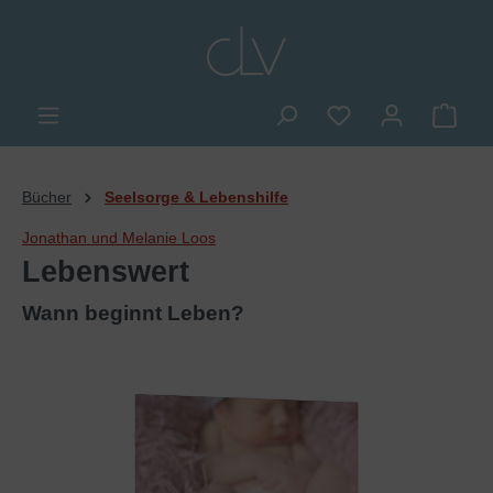
alt springen
Du hast 0 Produkte
Ware
Bücher
Seelsorge & Lebenshilfe
Jonathan und Melanie Loos
Lebenswert
Wann beginnt Leben?
Bildergalerie überspringen