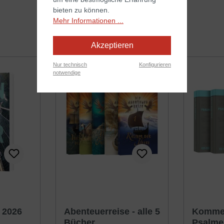
bieten zu können.
Mehr Informationen ...
Akzeptieren
Nur technisch
Konfigurieren
notwendige
ewertung von 4.5 von 5 Sternen
 2026
Abenteuerreise - alle 5
Kommen
Bücher
Psalme