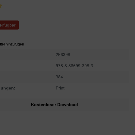
che Bewertung von 5 von 5 Sternen
erfügbar
tel hinzufügen
256398
978-3-86699-398-3
384
sungen:
Print
Kostenloser Download