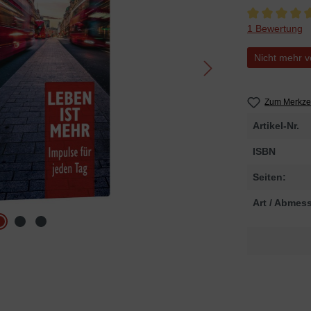
Durchschnittli
1 Bewertung
Nicht mehr v
Zum Merkzet
Artikel-Nr.
ISBN
Seiten:
Art / Abmes