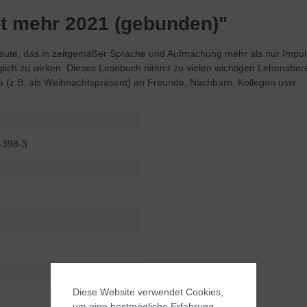
st mehr 2021 (gebunden)"
 heute, das in zeitgemäßer Sprache und Aufmachung mehr als nur Impul
ich zu wirken. Dieses Lesebuch nimmt zu vielen wichtigen Lebensberei
e (z.B. als Weihnachtspräsent) an Freunde, Nachbarn, Kollegen usw.
-398-3
Diese Website verwendet Cookies,
um eine bestmögliche Erfahrung