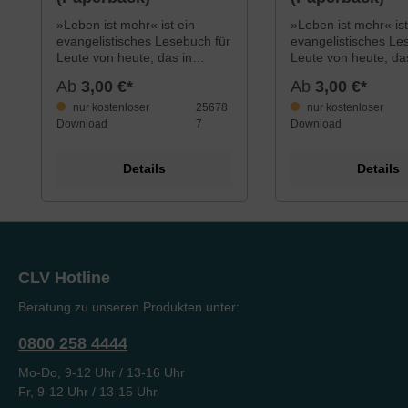
»Leben ist mehr« ist ein
»Leben ist mehr« ist
evangelistisches Lesebuch für
evangelistisches Le
Leute von heute, das in
Leute von heute, da
zeitgemäßer Sprache und
zeitgemäßer Sprach
Ab
3,00 €*
Ab
3,00 €*
Aufmachung mehr als nur
Aufmachung mehr al
Impulse gibt. Es bietet
Impulse gibt. Es biet
nur kostenloser
25678
nur kostenloser
konkrete Antworten auf unser
konkrete Antworten 
Download
7
Download
Woher, Wohin und Wozu und
Woher, Wohin und 
bringt portionsweise das
bringt portionsweise
Details
Details
Evangelium nahe, ohne
Evangelium nahe, o
aufdringlich zu wirken. Dieses
aufdringlich zu wirk
Lesebuch nimmt zu vielen
Lesebuch nimmt zu 
wichtigen Lebensbereichen
wichtigen Lebensbe
Stellung und macht Mut, ein
Stellung und macht 
echtes und erfülltes Leben in
echtes und erfülltes
Christus zu entdecken. Es
Christus zu entdeck
CLV Hotline
eignet sich besonders gut zur
eignet sich besonder
Weitergabe (z.B. als
Weitergabe (z.B. als
Beratung zu unseren Produkten unter:
Weihnachtspräsent) an
Weihnachtspräsent)
Freunde, Nachbarn, Kollegen
Freunde, Nachbarn,
0800 258 4444
usw.
usw.
Mo-Do, 9-12 Uhr / 13-16 Uhr
Fr, 9-12 Uhr / 13-15 Uhr