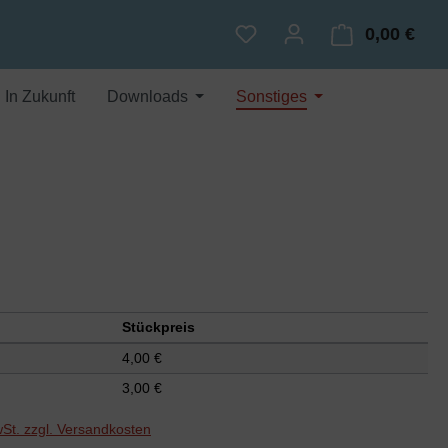
0,00 €
Du hast 0 Produkte auf dem
Ware
In Zukunft
Downloads
Sonstiges
Stückpreis
4,00 €
3,00 €
wSt. zzgl. Versandkosten