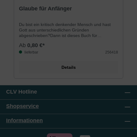
Glaube für Anfänger
Du bist ein kritisch denkender Mensch und hast
Gott aus unterschiedlichen Gründen
abgeschrieben?Dann ist dieses Buch für
dich.»Glaube für Anfänger« möchte zeigen, dass
Ab
0,80 €*
es sich lohnt, genauer hinzuschauen, und dass die
Botschaft der Bibel – sofern sie wahr ist – alle
lieferbar
256418
etwas angeht. Argumente und Erklärungen liefern
dabei Stoff zum Nachdenken. Vor allem aber will
Details
dieses Buch erzählen, wie großartig Gott ist, wie
sehr er persönlich an jedem Einzelnen interessiert
ist und wie viel einem Menschen entgeht, der ihn
verpasst …
CLV Hotline
Shopservice
Informationen