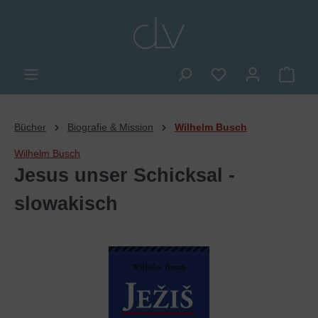
alt springen
Du hast 0 Produkte
Ware
Bücher
Biografie & Mission
Wilhelm Busch
Wilhelm Busch
Jesus unser Schicksal -
slowakisch
Bildergalerie überspringen