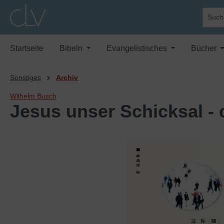
springen
Zur Hauptnavigation springen
Startseite
Bibeln
Evangelistisches
Bücher
Sonstiges
Archiv
Wilhelm Busch
Jesus unser Schicksal - 
Bildergalerie überspringen