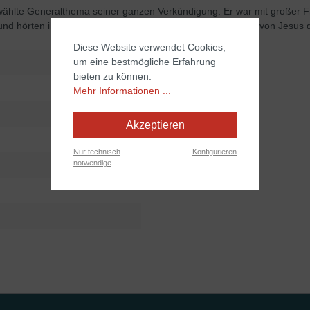
ählte Generalthema seiner ganzen Verkündigung. Er war mit großer Fre
hörten ihm zu. Er war überzeugt, dass das Evangelium von Jesus die w
Diese Website verwendet Cookies,
um eine bestmögliche Erfahrung
bieten zu können.
Mehr Informationen ...
Akzeptieren
Nur technisch
Konfigurieren
notwendige