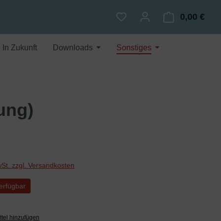
0,00 €
Du hast 0 Produkte auf dem
Ware
In Zukunft
Downloads
Sonstiges
ung)
wSt. zzgl. Versandkosten
erfügbar
tel hinzufügen