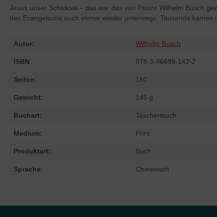
Jesus unser Schicksal – das war das von Pastor Wilhelm Busch gew
des Evangeliums auch immer wieder unterwegs. Tausende kamen und 
Autor:
Wilhelm Busch
ISBN
978-3-86699-142-2
Seiten:
160
Gewicht:
145 g
Buchart:
Taschenbuch
Medium:
Print
Produktart:
Buch
Sprache:
Chinesisch