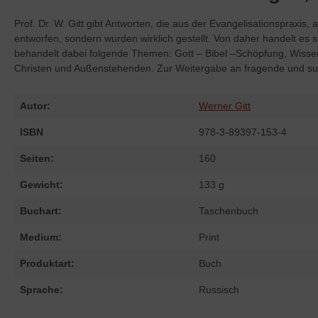
Prof. Dr. W. Gitt gibt Antworten, die aus der Evangelisationsprax
entworfen, sondern wurden wirklich gestellt. Von daher handelt es 
behandelt dabei folgende Themen: Gott – Bibel –Schöpfung, Wissen
Christen und Außenstehenden. Zur Weitergabe an fragende und s
Autor:
Werner Gitt
ISBN
978-3-89397-153-4
Seiten:
160
Gewicht:
133 g
Buchart:
Taschenbuch
Medium:
Print
Produktart:
Buch
Sprache:
Russisch