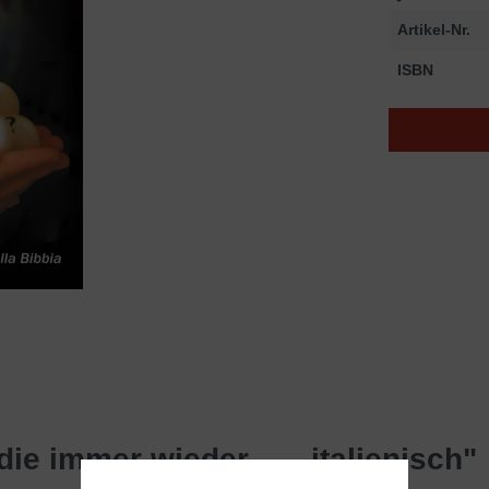
Artikel-Nr.
ISBN
e immer wieder ... - italienisch"