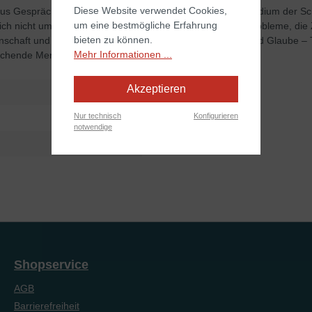
Diese Website verwendet Cookies,
is, aus Gesprächen mit fragenden Menschen und aus dem Studium der Sc
um eine bestmögliche Erfahrung
sich nicht um theologische Spitzfindigkeiten, sondern um Probleme, di
bieten zu können.
schaft und Glaube – das Heil – die Religionen – Leben und Glaube – T
Mehr Informationen ...
uchende Menschen bestens geeignet.
Akzeptieren
Nur technisch
Konfigurieren
notwendige
Shopservice
AGB
Barrierefreiheit