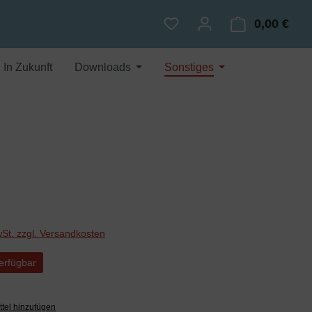
0,00 €
Du hast 0 Produkte auf dem
Ware
In Zukunft
Downloads
Sonstiges
wSt. zzgl. Versandkosten
erfügbar
tel hinzufügen