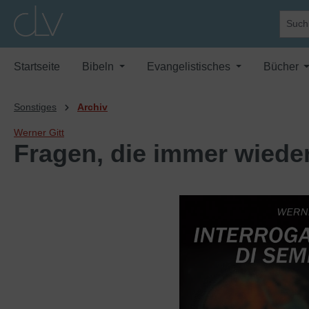
springen
Zur Hauptnavigation springen
Startseite
Bibeln
Evangelistisches
Bücher
Sonstiges
Archiv
Werner Gitt
Fragen, die immer wieder .
Bildergalerie überspringen