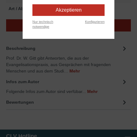
Art / Abmessungen:
Print
Akzeptieren
Nur technisch
Konfigurieren
Kostenloser Download
notwendige
Beschreibung
Prof. Dr. W. Gitt gibt Antworten, die aus der
Evangelisationspraxis, aus Gesprächen mit fragenden
Menschen und aus dem Studi…
Mehr
Infos zum Autor
Folgende Infos zum Autor sind verfübar...
Mehr
Bewertungen
CLV Hotline