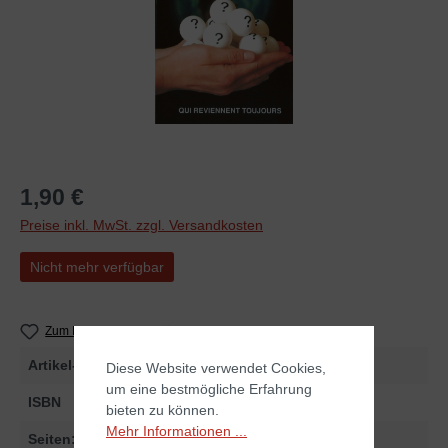
1,90 €
Preise inkl. MwSt. zzgl. Versandkosten
Nicht mehr verfügbar
Zum Merkzettel hinzufügen
Artikel-Nr.
255197
Diese Website verwendet Cookies,
um eine bestmögliche Erfahrung
ISBN
978-3-89397-197-8
bieten zu können.
Mehr Informationen ...
Seiten:
160