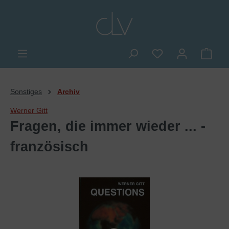
alt springen
Du hast 0 Produkte
Ware
Sonstiges
Archiv
Werner Gitt
Fragen, die immer wieder ... -
französisch
Bildergalerie überspringen