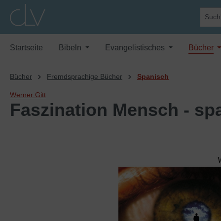
springen
Zur Hauptnavigation springen
Startseite
Bibeln
Evangelistisches
Bücher
Bücher
Fremdsprachige Bücher
Spanisch
Werner Gitt
Faszination Mensch - sp
Bildergalerie überspringen