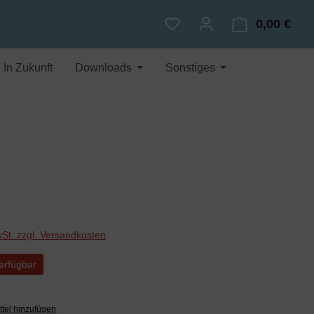
0,00 €
Du hast 0 Produkte auf dem
Ware
In Zukunft
Downloads
Sonstiges
wSt. zzgl. Versandkosten
erfügbar
tel hinzufügen