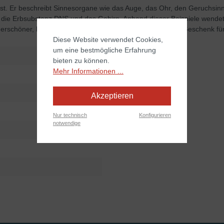
 ist. Er beschreibt Sinnesorgane wie das Auge, das Ohr, den Geruchsi
n, die Erbsubstanz DNS und das Gehirn. Anhand dieser Beispiele wende
nderschöner, hervorragend gemachter Bildband ein ideales Geschenk fü
Diese Website verwendet Cookies,
um eine bestmögliche Erfahrung
bieten zu können.
Mehr Informationen ...
Akzeptieren
Nur technisch
Konfigurieren
notwendige