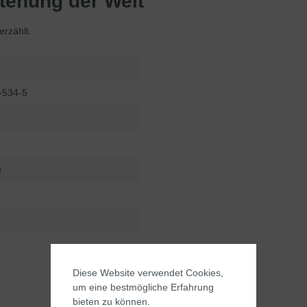
tehung der Welt"
erzählt.
-534-5
m
Diese Website verwendet Cookies,
um eine bestmögliche Erfahrung
bieten zu können.