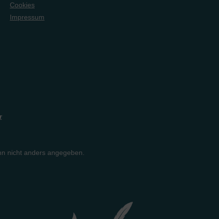
Begeisterung für
Cookies
Naturwissenschaften über die
Impressum
Suche nach Schwarzen
Löchern bis zu den
Ereignissen, die sein Weltbild
erschütterten. Der Irrtum des
Naturalismus wird schließlich
offenbar, als Gott sich auf
ganz persönliche Weise zu
erkennen gibt.Das Buch lädt
dazu ein, das eigene Weltbild
kritisch zu hinterfragen, und
bietet zugleich persönliche
r
Einblicke und Argumente für
den christlichen Glauben.
n nicht anders angegeben.