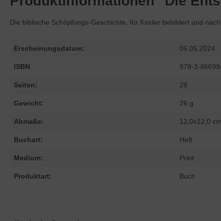
Produktinformationen "Die Ents
Die biblische Schöpfungs-Geschichte, für Kinder bebildert und nach
Erscheinungsdatum:
06.05.2024
ISBN
978-3-86699
Seiten:
28
Gewicht:
26 g
Abmaße:
12,0x12,0 c
Buchart:
Heft
Medium:
Print
Produktart:
Buch