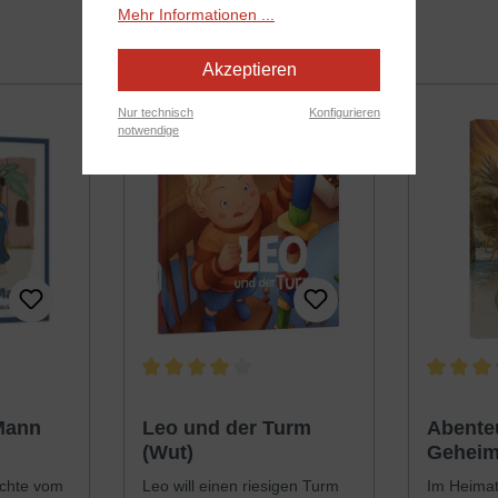
Mehr Informationen ...
Akzeptieren
Nur technisch
Konfigurieren
notwendige
ewertung von 5 von 5 Sternen
Durchschnittliche Bewertung von 4 von 5 Sternen
Durchschn
Mann
Leo und der Turm
Abenteu
(Wut)
Geheim
Silber
ichte vom
Leo will einen riesigen Turm
Im Heimat