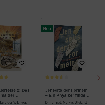
Neu
ittliche Bewertung von 5 von 5 Sternen
Durchschnittliche Bewertung von 3.5 vo
erreise 2: Das
Jenseits der Formeln
nis der
– Ein Physiker findet
münzen
Gott
land der Wikinger,
Dr. rer. nat. Markus Blietz ist