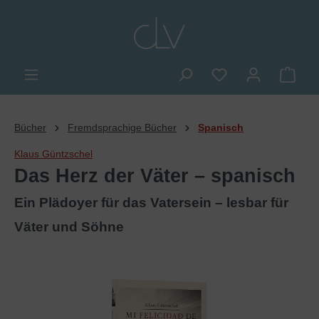
alt springen
Du hast 0 Produkte
Ware
Bücher
Fremdsprachige Bücher
Spanisch
Klaus Güntzschel
Das Herz der Väter – spanisch
Ein Plädoyer für das Vatersein – lesbar für
Väter und Söhne
Bildergalerie überspringen