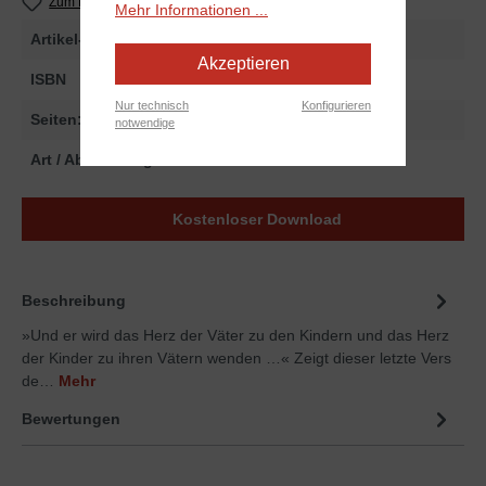
Zum Merkzettel hinzufügen
Mehr Informationen ...
Artikel-Nr.
256659
Akzeptieren
ISBN
978-3-86699-659-5
Nur technisch
Konfigurieren
Seiten:
96
notwendige
Art / Abmessungen:
Print
Kostenloser Download
Beschreibung
»Und er wird das Herz der Väter zu den Kindern und das Herz
der Kinder zu ihren Vätern wenden …« Zeigt dieser letzte Vers
de…
Mehr
Bewertungen