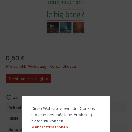
0,50 €
Preise inkl. MwSt. zzgl. Versandkosten
Nicht mehr verfügbar
Zum Merkzettel hinzufügen
Artikel-Nr.
255469
Diese Website verwendet Cookies,
um eine bestmögliche Erfahrung
ISBN
978-3-89397-469-6
bieten zu können.
Mehr Informationen ...
Seiten:
64