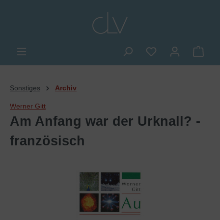
alt springen
Du hast 0 Produkte
Ware
Sonstiges
Archiv
Werner Gitt
Am Anfang war der Urknall? -
französisch
Bildergalerie überspringen