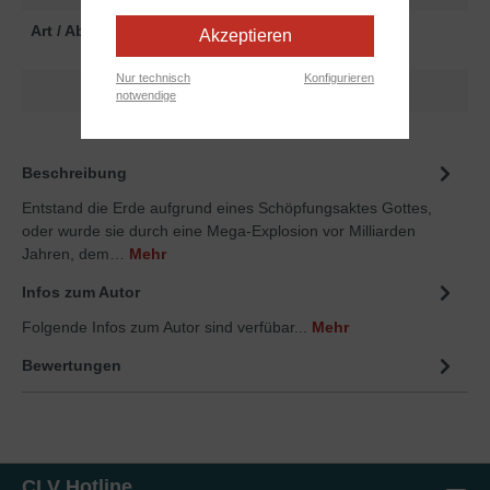
Art / Abmessungen:
Print
| 7,5x12,0 cm
Akzeptieren
Nur technisch
Konfigurieren
Kostenloser Download
notwendige
Beschreibung
Entstand die Erde aufgrund eines Schöpfungsaktes Gottes,
oder wurde sie durch eine Mega-Explosion vor Milliarden
Jahren, dem…
Mehr
Infos zum Autor
Folgende Infos zum Autor sind verfübar...
Mehr
Bewertungen
CLV Hotline