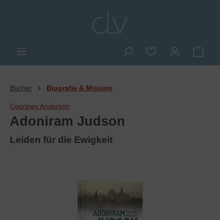
alt springen
Du hast 0 Produkte
Ware
Bücher
Biografie & Mission
Courtney Anderson
Adoniram Judson
Leiden für die Ewigkeit
Bildergalerie überspringen