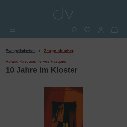
alt springen
Du hast 0 Produkte
Ware
Evangelistisches
Zeugnisbücher
Roland Pasquier/Hervée Pasquier
10 Jahre im Kloster
Bildergalerie überspringen